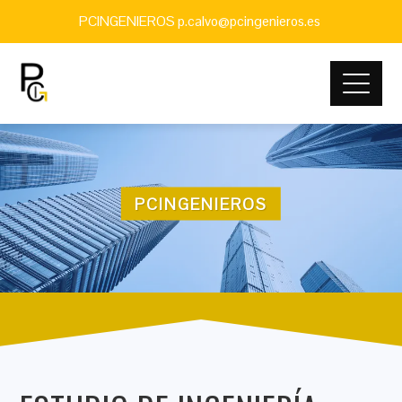
PCINGENIEROS p.calvo@pcingenieros.es
PCINGENIEROS