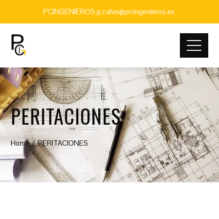
PCINGENIEROS p.calvo@pcingenieros.es
PERITACIONES
Home
PERITACIONES