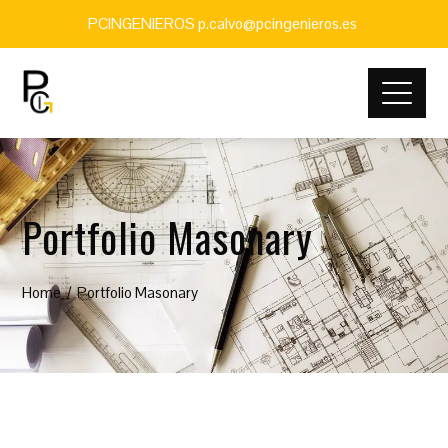
PCINGENIEROS p.calvo@pcingenieros.es
Portfolio Masonary
Home
Portfolio Masonary