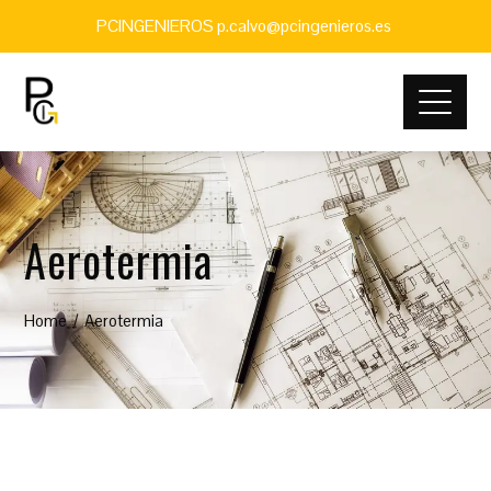
PCINGENIEROS p.calvo@pcingenieros.es
Aerotermia
Home
Aerotermia